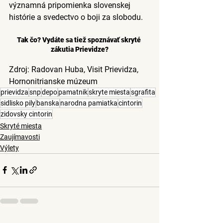
významná pripomienka slovenskej 
histórie a svedectvo o boji za slobodu.
Tak čo? Vydáte sa tiež spoznávať skryté 
zákutia Prievidze?
Zdroj: Radovan Huba, Visit Prievidza, 
Hornonitrianske múzeum
prievidza
snp
depo
pamatnik
skryte miesta
sgrafita
sidlisko pily
banska
narodna pamiatka
cintorin
zidovsky cintorin
Skryté miesta
Zaujímavosti
Výlety