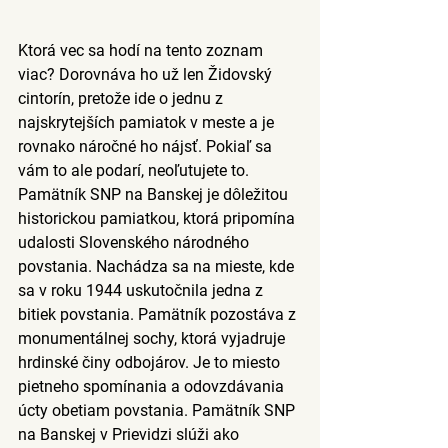
Ktorá vec sa hodí na tento zoznam 
viac? Dorovnáva ho už len Židovský 
cintorín, pretože ide o jednu z 
najskrytejších pamiatok v meste a je 
rovnako náročné ho nájsť. Pokiaľ sa 
vám to ale podarí, neoľutujete to. 
Pamätník SNP na Banskej je dôležitou 
historickou pamiatkou, ktorá pripomína 
udalosti Slovenského národného 
povstania. Nachádza sa na mieste, kde 
sa v roku 1944 uskutočnila jedna z 
bitiek povstania. Pamätník pozostáva z 
monumentálnej sochy, ktorá vyjadruje 
hrdinské činy odbojárov. Je to miesto 
pietneho spomínania a odovzdávania 
úcty obetiam povstania. Pamätník SNP 
na Banskej v Prievidzi slúži ako 