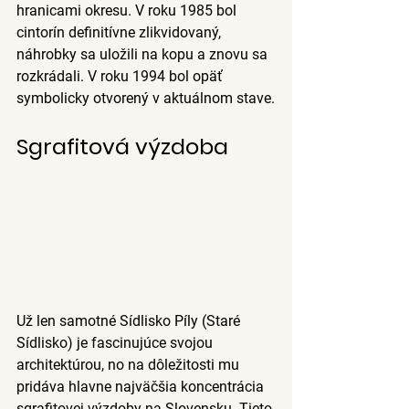
hranicami okresu. V roku 1985 bol 
cintorín definitívne zlikvidovaný, 
náhrobky sa uložili na kopu a znovu sa 
rozkrádali. V roku 1994 bol opäť 
symbolicky otvorený v aktuálnom stave.
Sgrafitová výzdoba
Už len samotné Sídlisko Píly (Staré 
Sídlisko) je fascinujúce svojou 
architektúrou, no na dôležitosti mu 
pridáva hlavne najväčšia koncentrácia 
sgrafitovej výzdoby na Slovensku. 
Tieto 