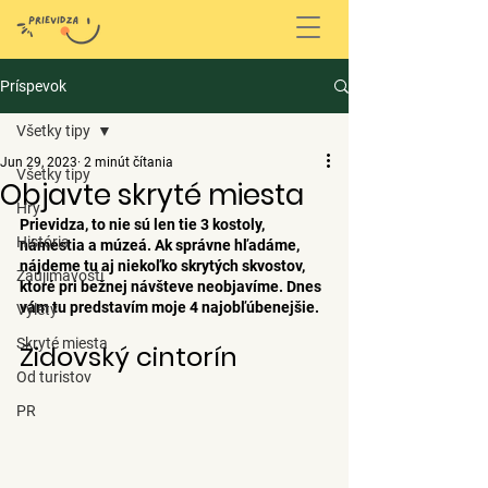
Príspevok
Všetky tipy
Jun 29, 2023
2 minút čítania
Všetky tipy
Objavte skryté miesta
Hry
Prievidza, to nie sú len tie 3 kostoly, 
História
námestia a múzeá. Ak správne hľadáme, 
nájdeme tu aj niekoľko skrytých skvostov, 
Zaujímavosti
ktoré pri bežnej návšteve neobjavíme. Dnes 
vám tu predstavím moje 4 najobľúbenejšie.
Výlety
Skryté miesta
Židovský cintorín
Od turistov
PR