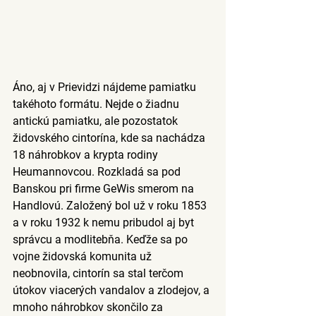
Áno, aj v Prievidzi nájdeme pamiatku 
takéhoto formátu. Nejde o žiadnu 
antickú pamiatku, ale pozostatok 
židovského cintorína, kde sa nachádza 
18 náhrobkov a krypta rodiny 
Heumannovcou. Rozkladá sa pod 
Banskou pri firme GeWis smerom na 
Handlovú. 
Založený bol už v roku 1853 
a v roku 1932 k nemu pribudol aj byt 
správcu a modlitebňa. Keďže sa po 
vojne židovská komunita už 
neobnovila, cintorín sa stal terčom 
útokov viacerých vandalov a zlodejov, a 
mnoho náhrobkov skončilo za 