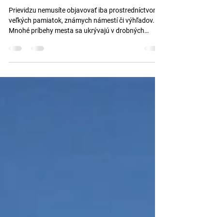
míňate každý deň
Prievidzu nemusíte objavovať iba prostredníctvom
veľkých pamiatok, známych námestí či výhľadov.
Mnohé príbehy mesta sa ukrývajú v drobných
detailoch, okolo ktorých denne prechádzame bez
toho, aby sme im venovali väčšiu pozornosť.