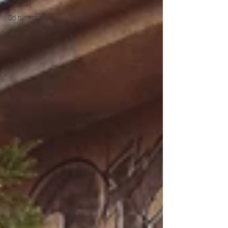
miesta
Od turistov
PR