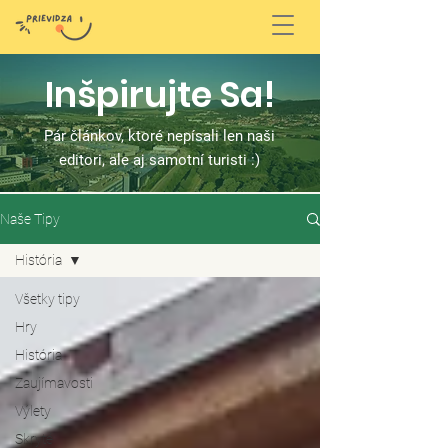
Inšpirujte Sa!
Pár článkov, ktoré nepísali len naši
editori, ale aj samotní turisti :)
Naše Tipy
História
Všetky tipy
Hry
História
Zaujímavosti
Výlety
Skryté