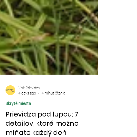
Visit Prievidza
4 days ago
4 minút čítania
Skryté miesta
Prievidza pod lupou: 7
detailov, ktoré možno