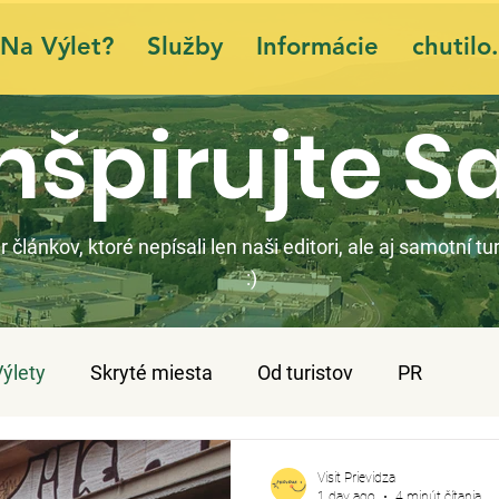
Na Výlet?
Služby
Informácie
chutilo.
nšpirujte S
r článkov, ktoré nepísali len naši editori, ale aj samotní tur
:)
Výlety
Skryté miesta
Od turistov
PR
Visit Prievidza
1 day ago
4 minút čítania