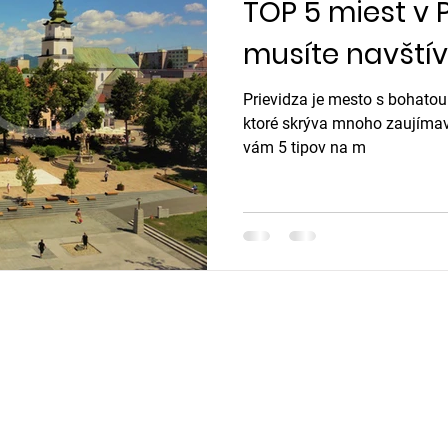
TOP 5 miest v P
musíte navštív
Prievidza je mesto s bohatou
ktoré skrýva mnoho zaujíma
vám 5 tipov na m