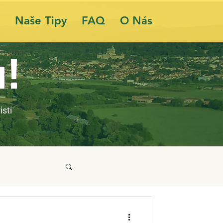
Naše Tipy
FAQ
O Nás
a!
isti