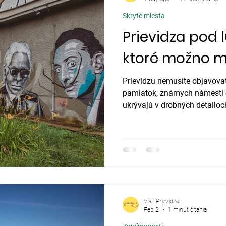
Skryté miesta
Prievidza pod l
ktoré možno m
Prievidzu nemusíte objavova
pamiatok, známych námestí 
ukrývajú v drobných detailo
bez toho, aby sme im venoval
Visit Prievidza
Feb 2
1 minút čítania