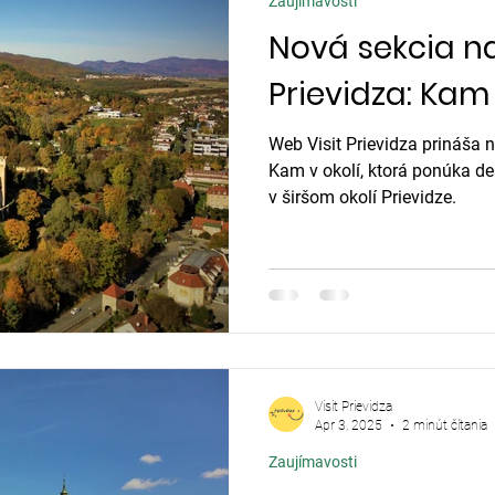
Zaujímavosti
Nová sekcia na
Prievidza: Kam 
Web Visit Prievidza prináša
Kam v okolí, ktorá ponúka de
v širšom okolí Prievidze.
Visit Prievidza
Apr 3, 2025
2 minút čítania
Zaujímavosti