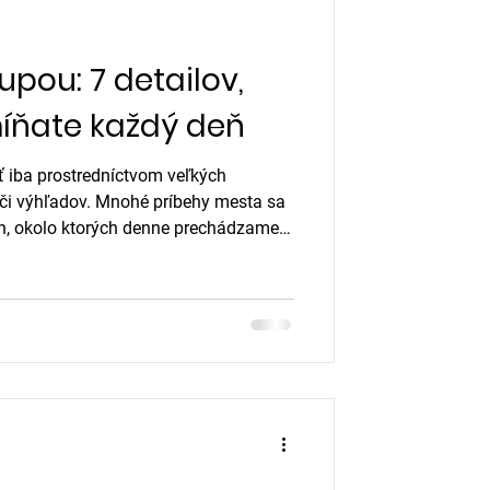
upou: 7 detailov,
íňate každý deň
ť iba prostredníctvom veľkých
či výhľadov. Mnohé príbehy mesta sa
ch, okolo ktorých denne prechádzame
i väčšiu pozornosť.