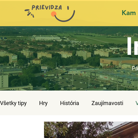
Kam 
I
Pá
Všetky tipy
Hry
História
Zaujímavosti