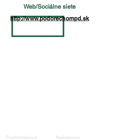
Web/Sociálne siete
http://www.podorechompd.sk
Predchádzajúce
Nasledujúce