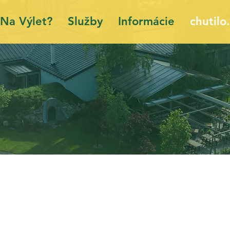
Na Výlet?
Služby
Informácie
chutilo.
o naj z Bojn