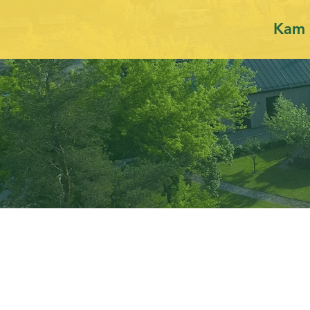
Kam 
T