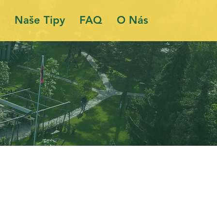
Naše Tipy
FAQ
O Nás
íc