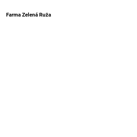
Farma Zelená Ruža
Kľačno 312
0951 019 570
ozzelenaruza@gmail.com
www.ubytovanievprirode.sk/zelená-
ruža
FB: Zelená Ruža