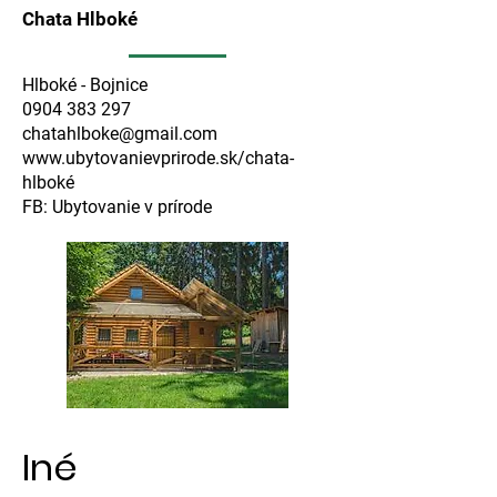
Chata Hlboké
Hlboké - Bojnice
0904 383 297
chatahlboke@gmail.com
www.ubytovanievprirode.sk/chata-
hlboké
FB: Ubytovanie v prírode
Iné