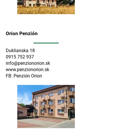
Orion Penzión
Duklianska 18
0915 752 937
info@penzionorion.sk
www.penzionorion.sk
FB: Penzión Orion