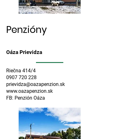
Penzióny
Oáza Prievidza
Riečna 414/4
0907 720 228
prievidza@oazapenzion.sk
www.oazapenzion.sk
FB: Penzión Oáza