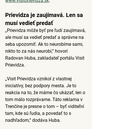
www.visitprievidza.sk
.
Prievidza je zaujímavá. Len sa 
musí vedieť predať
„
Prievidza môže byť pre ľudí zaujímavá, 
ale musí sa vedieť predať a správne na 
seba upozorniť.
 Ak to neurobíme sami, 
nikto to za nás neurobí,“ hovorí 
Radovan Huba, zakladateľ portálu Visit 
Prievidza.
„Visit Prievidza vznikol z vlastnej 
iniciatívy, bez podpory mesta. Je to 
reakcia na to, že máme čo ukázať, len o 
tom málo rozprávame. Táto reklama v 
Trenčíne je presne o tom – byť viditeľní 
tam, kde sú ľudia, a povedať to s 
nadhľadom,“ dodáva Huba.