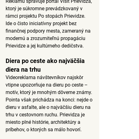
Reklamu spravuje portál Visit Prievidza, 
ktorý je súkromne prevádzkovaný v 
rámci projektu Po stopách Prievidze. 
Ide o čisto iniciatívny projekt bez 
finančnej podpory mesta, zameraný na 
modernú a zrozumiteľnú propagáciu 
Prievidze a jej kultúrneho dedičstva.
Diera po ceste ako najväčšia 
diera na trhu
Videoreklama návštevníkov najskôr 
vtipne upozorňuje na dieru po ceste – 
motív, ktorý je mnohým dôverne známy. 
Pointa však prichádza na konci: nejde o 
dieru v asfalte, ale o 
najväčšiu dieru na 
trhu v cestovnom ruchu
. Prievidza je 
miesto plné histórie, architektúry a 
príbehov, o ktorých sa málo hovorí.