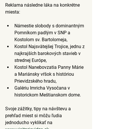
Reklama následne láka na konkrétne 
miesta:
Námestie slobody
 s dominantným
Pomníkom padlým v SNP
 a 
Kostolom sv. Bartolomeja,
Kostol Najsvätejšej Trojice
, jednu z 
najkrajších barokových stavieb v 
strednej Európe,
Kostol Nanebovzatia Panny Márie
a 
Mariánsky vŕšok
 s históriou 
Prievidzského hradu,
Galériu Imricha Vysočana
 v 
historickom Meštianskom dome.
Svoje zážitky, tipy na návštevu a 
prehľad miest si môžu ľudia 
jednoducho 
vyklikať na 