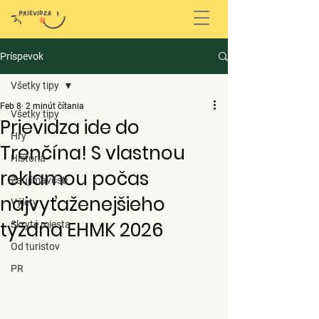
Príspevok
Všetky tipy
Feb 8
2 minút čítania
Všetky tipy
Prievidza ide do
Hry
Trenčína! S vlastnou
História
reklamou počas
Zaujímavosti
najvyťaženejšieho
Výlety
týždňa EHMK 2026
Skryté miesta
Od turistov
PR