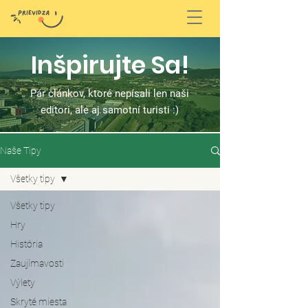
Inšpirujte Sa!
Pár článkov, ktoré nepísali len naši
editori, ale aj samotní turisti :)
Naše Tipy
Všetky tipy
Všetky tipy
Hry
História
Zaujímavosti
Výlety
Skryté miesta