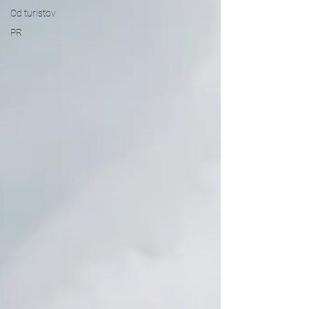
Od turistov
PR