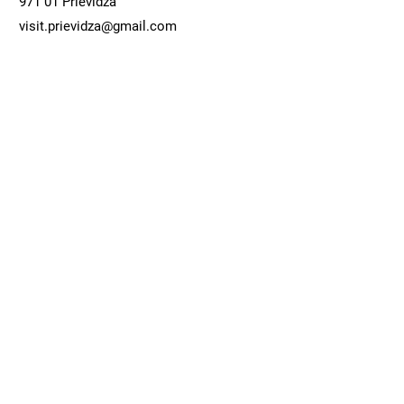
971 01 Prievidza
visit.prievidza@gmail.com
GDPR
Objavovať
Kontaktujte Nás
Meno
Priezvisko