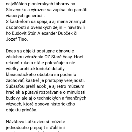
najväčších pionierskych táborov na
Slovensku a výrazne sa zapísal do pamätí
viacerých generácií.
S kaštieľom sa spájajú aj mená známych
osobností slovenských dejín – navštívili
ho
Ľudovít Štúr
,
Alexander Dubček
či
Jozef Tiso
.
Dnes sa objekt postupne obnovuje
zásluhou združenia
OZ Staré časy
. Hoci
rekonštrukcia stále pokračuje a nie
všetky architektonické detaily
klasicistického obdobia sa podarilo
zachovať, kaštieľ je prístupný verejnosti.
Súčasťou prehliadok je aj retro múzeum
hračiek a pútavé rozprávanie o minulosti
budovy, ale aj o technických a finančných
výzvach, ktoré obnova historického
objektu prináša.
Návštevu Látkoviec si môžete
jednoducho prepojiť s ďalšími