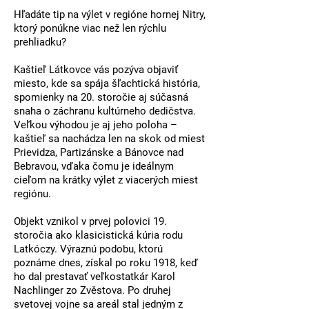
Hľadáte tip na výlet v regióne hornej Nitry,
ktorý ponúkne viac než len rýchlu
prehliadku?
Kaštieľ Látkovce
vás pozýva objaviť
miesto, kde sa spája šľachtická história,
spomienky na 20. storočie aj súčasná
snaha o záchranu kultúrneho dedičstva.
Veľkou výhodou je aj jeho poloha –
kaštieľ sa nachádza len na skok od miest
Prievidza
,
Partizánske
a
Bánovce nad
Bebravou
, vďaka čomu je ideálnym
cieľom na krátky výlet z viacerých miest
regiónu.
Objekt vznikol v prvej polovici 19.
storočia ako klasicistická kúria rodu
Latkóczy. Výraznú podobu, ktorú
poznáme dnes, získal po roku 1918, keď
ho dal prestavať veľkostatkár Karol
Nachlinger zo Zvěstova. Po druhej
svetovej vojne sa areál stal jedným z