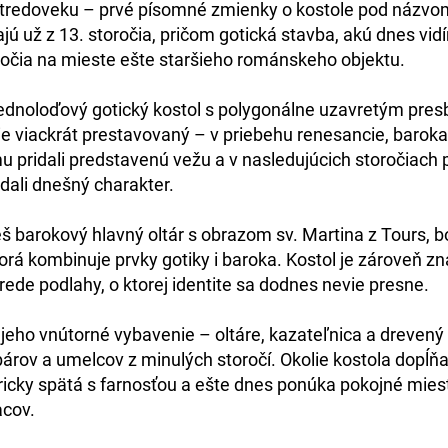
tredoveku
– prvé písomné zmienky o kostole pod názv
ajú už z
13. storočia
, pričom gotická stavba, akú dnes vidí
ročia
na mieste ešte staršieho románskeho objektu.
ednoloďový gotický kostol s polygonálne uzavretým pres
rie viackrát prestavovaný – v priebehu
renesancie, baroka
mu pridali predstavenú vežu a v nasledujúcich storočiach 
dali dnešný charakter.
eš
barokový hlavný oltár s obrazom sv. Martina z Tours
, 
rá kombinuje prvky gotiky i baroka. Kostol je zároveň z
rede podlahy
, o ktorej identite sa dodnes nevie presne.
j jeho
vnútorné vybavenie – oltáre, kazateľnica a drevený
árov a umelcov z minulých storočí. Okolie kostola dopĺň
toricky spätá s farnosťou a ešte dnes ponúka pokojné mie
acov.