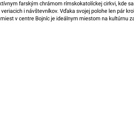
ktívnym farským chrámom rímskokatolíckej cirkvi
, kde s
veriacich i návštevníkov. Vďaka svojej polohe len pár kr
 miest v centre Bojníc je ideálnym miestom na
kultúrnu z