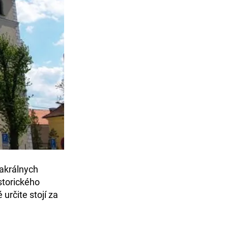
sakrálnych
storického
určite stojí za