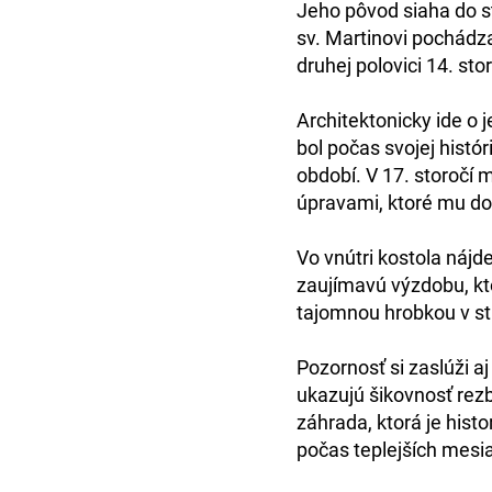
Jeho pôvod siaha do
s
sv. Martinovi pochádz
druhej polovici 14. sto
Architektonicky ide o
j
bol počas svojej histó
období
. V 17. storočí 
úpravami, ktoré mu do
Vo vnútri kostola nájd
zaujímavú výzdobu, kto
tajomnou hrobkou v st
Pozornosť si zaslúži a
ukazujú šikovnosť rezb
záhrada
, ktorá je his
počas teplejších mesi