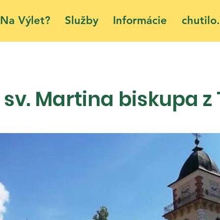
Na Výlet?
Služby
Informácie
chutilo.
 sv. Martina biskupa z