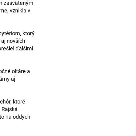
om zasväteným
me, vznikla v
bytériom
, ktorý
 aj novších
prešiel ďalšími
bočné oltáre a
námy aj
 chór
, ktoré
a
Rajská
sto na oddych