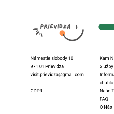
Námestie slobody 10
Kam Na
971 01 Prievidza
Služby
visit.prievidza@gmail.com
Inform
chutilo
GDPR
Naše T
FAQ
O Nás