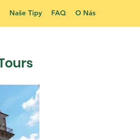
Naše Tipy
FAQ
O Nás
 Tours