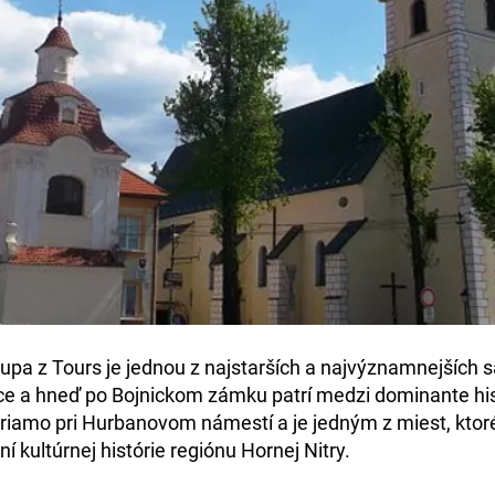
kupa z Tours
je jednou z
najstarších a najvýznamnejších 
ce
a hneď po Bojnickom zámku patrí medzi dominante hi
iamo pri Hurbanovom námestí a je jedným z miest, ktoré 
 kultúrnej histórie regiónu Hornej Nitry.