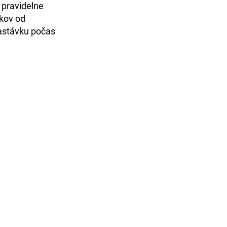
a pravidelne
okov od
astávku počas