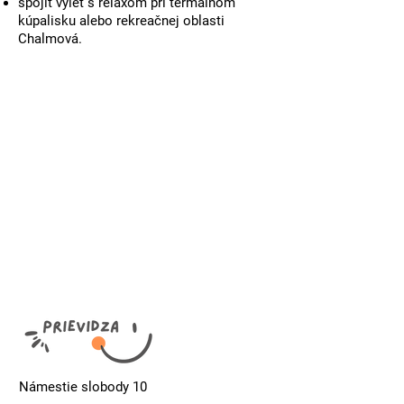
spojiť výlet s relaxom pri
termálnom
kúpalisku alebo rekreačnej oblasti
Chalmová
.
Námestie slobody 10