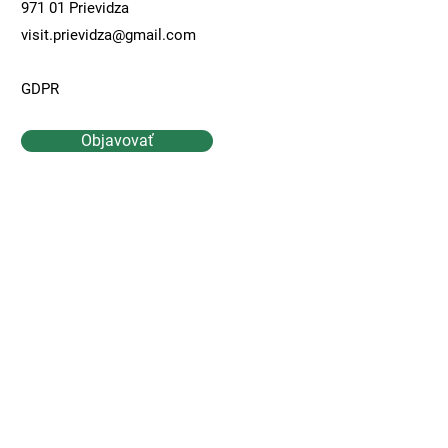
971 01 Prievidza
visit.prievidza@gmail.com
GDPR
Objavovať
Kontaktujte Nás
Meno
Priezvisko