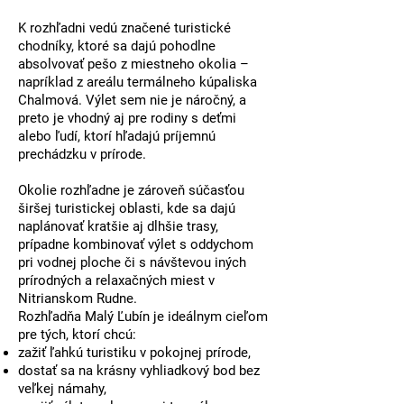
K rozhľadni vedú
značené turistické
chodníky
, ktoré sa dajú pohodlne
absolvovať pešo z miestneho okolia –
napríklad z
areálu termálneho kúpaliska
Chalmová
. Výlet sem nie je náročný, a
preto je vhodný aj pre rodiny s deťmi
alebo ľudí, ktorí hľadajú príjemnú
prechádzku v prírode.
Okolie rozhľadne je zároveň súčasťou
širšej turistickej oblasti, kde sa dajú
naplánovať kratšie aj dlhšie trasy,
prípadne kombinovať výlet s oddychom
pri vodnej ploche či s návštevou iných
prírodných a relaxačných miest v
Nitrianskom Rudne
.
Rozhľadňa Malý Ľubín
je ideálnym cieľom
pre tých, ktorí chcú:
zažiť
ľahkú turistiku v pokojnej prírode
,
dostať sa na
krásny vyhliadkový bod bez
veľkej námahy
,