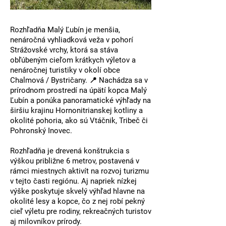
Rozhľadňa Malý Ľubín
je menšia,
nenáročná vyhliadková veža v pohorí
Strážovské vrchy
, ktorá sa stáva
obľúbeným cieľom krátkych výletov a
nenáročnej turistiky v okolí obce
Chalmová / Bystričany
. 📍 Nachádza sa v
prírodnom prostredí na úpätí kopca Malý
Ľubín a ponúka panoramatické výhľady na
širšiu krajinu Hornonitrianskej kotliny a
okolité pohoria, ako sú
Vtáčnik, Tribeč či
Pohronský Inovec
.
Rozhľadňa je
drevená konštrukcia s
výškou približne 6 metrov
, postavená v
rámci miestnych aktivít na rozvoj turizmu
v tejto časti regiónu. Aj napriek nízkej
výške poskytuje skvelý výhľad hlavne na
okolité lesy a kopce, čo z nej robí pekný
cieľ výletu pre rodiny, rekreačných turistov
aj milovníkov prírody.