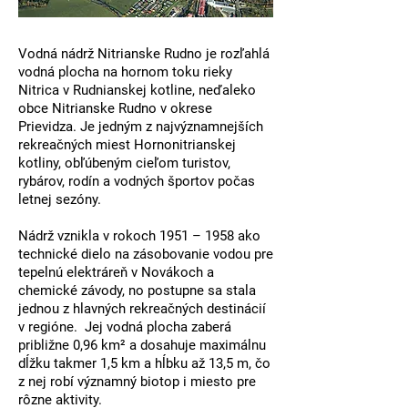
Vodná nádrž Nitrianske Rudno
je rozľahlá
vodná plocha na
hornom toku rieky
Nitrica
v
Rudnianskej kotline
, neďaleko
obce
Nitrianske Rudno
v okrese
Prievidza. Je jedným z
najvýznamnejších
rekreačných miest Hornonitrianskej
kotliny
, obľúbeným cieľom turistov,
rybárov, rodín a vodných športov počas
letnej sezóny.
Nádrž vznikla
v rokoch 1951 – 1958
ako
technické dielo na
zásobovanie vodou pre
tepelnú elektráreň v Novákoch a
chemické závody
, no postupne sa stala
jednou z hlavných rekreačných destinácií
v regióne. Jej vodná plocha zaberá
približne
0,96 km²
a dosahuje maximálnu
dĺžku takmer
1,5 km
a hĺbku až
13,5 m
, čo
z nej robí významný biotop i miesto pre
rôzne aktivity.