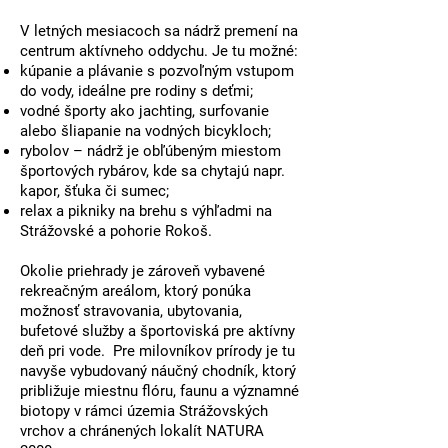
V
letných mesiacoch
sa nádrž premení na
centrum aktívneho oddychu. Je tu možné:
kúpanie a plávanie
s pozvoľným vstupom
do vody, ideálne pre rodiny s deťmi;
vodné športy
ako jachting, surfovanie
alebo šliapanie na vodných bicykloch;
rybolov
– nádrž je obľúbeným miestom
športových rybárov, kde sa chytajú napr.
kapor, šťuka či sumec
;
relax a pikniky
na brehu s výhľadmi na
Strážovské a pohorie Rokoš.
Okolie priehrady je zároveň vybavené
rekreačným areálom
, ktorý ponúka
možnosť
stravovania, ubytovania,
bufetové služby a športoviská
pre aktívny
deň pri vode. Pre milovníkov prírody je tu
navyše vybudovaný
náučný chodník
, ktorý
približuje miestnu flóru, faunu a významné
biotopy v rámci územia Strážovských
vrchov a chránených lokalít NATURA