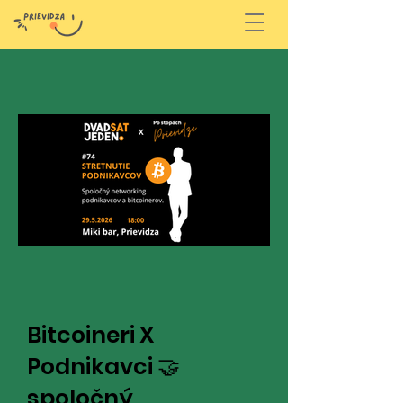
Bitcoineri X
Podnikavci 🤝
spoločný