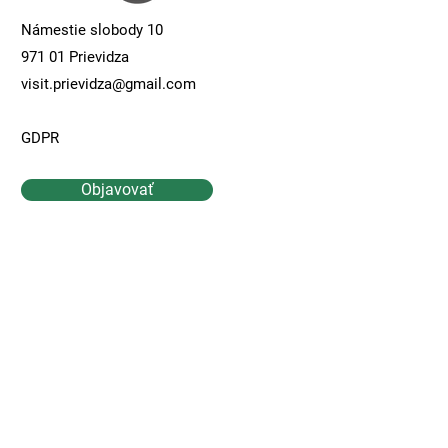
Námestie slobody 10
971 01 Prievidza
visit.prievidza@gmail.com
GDPR
Objavovať
Kontaktujte Nás
Meno
Priezvisko