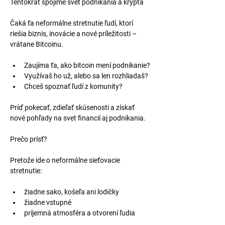
Tentokrát spojíme svet podnikania a krypta
Čaká ťa neformálne stretnutie ľudí, ktorí 
riešia biznis, inovácie a nové príležitosti – 
vrátane Bitcoinu.
Zaujíma ťa, ako bitcoin mení podnikanie?
Využívaš ho už, alebo sa len rozhliadaš?
Chceš spoznať ľudí z komunity?
Príď pokecať, zdieľať skúsenosti a získať 
nové pohľady na svet financií aj podnikania.
Prečo prísť?
Pretože ide o neformálne sieťovacie 
stretnutie:
žiadne sako, košeľa ani lodičky
žiadne vstupné
príjemná atmosféra a otvorení ľudia