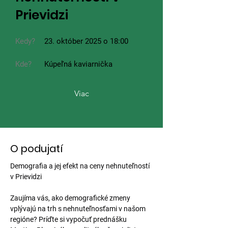
Prievidzi
Kedy?
23. október 2025 o 18:00
Kde?
Kúpeľná kaviarnička
Viac
O podujatí
Demografia a jej efekt na ceny nehnuteľností 
v Prievidzi
Zaujíma vás, ako demografické zmeny 
vplývajú na trh s nehnuteľnosťami v našom 
regióne? Príďte si vypočuť prednášku 