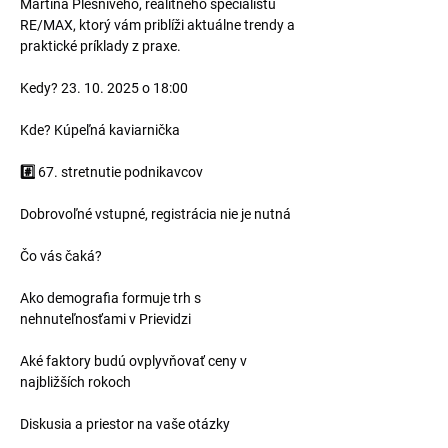
Martina Plesnivého, realitného špecialistu 
RE/MAX, ktorý vám priblíži aktuálne trendy a 
praktické príklady z praxe.
Kedy? 23. 10. 2025 o 18:00
Kde? Kúpeľná kaviarnička
#️
⃣ 67. stretnutie podnikavcov
Dobrovoľné vstupné, registrácia nie je nutná
Čo vás čaká?
Ako demografia formuje trh s 
nehnuteľnosťami v Prievidzi
Aké faktory budú ovplyvňovať ceny v 
najbližších rokoch
Diskusia a priestor na vaše otázky