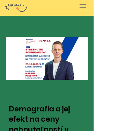
Demografia a jej
efekt na ceny
nehnuteľností v