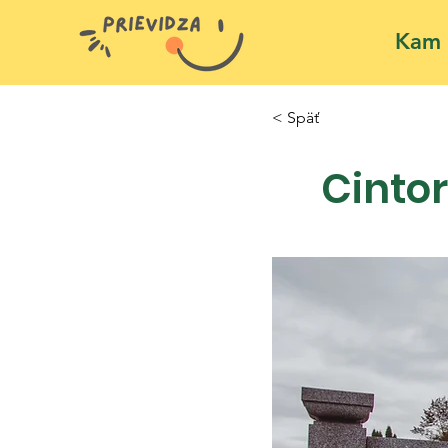
Kam 
< Späť
Cinto