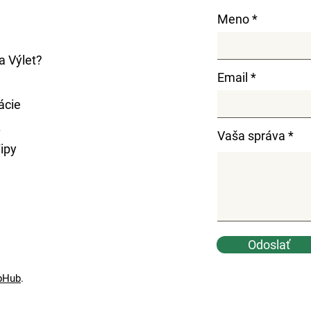
Meno
 Výlet?
Email
ácie
.
Vaša správa
ipy
Odoslať
bHub
.