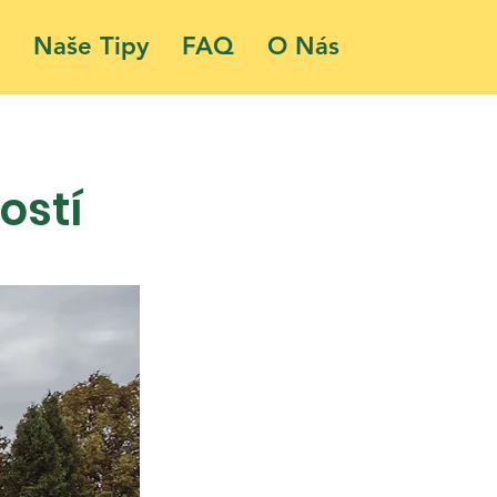
Naše Tipy
FAQ
O Nás
ostí