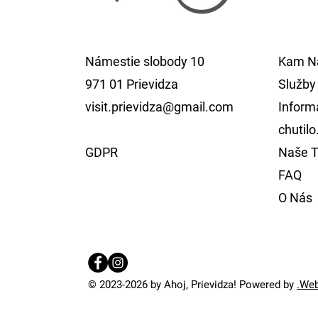
Námestie slobody 10
Kam Na
971 01 Prievidza
Služby
visit.prievidza@gmail.com
Inform
chutilo
GDPR
Naše T
FAQ
O Nás
© 2023-2026 by Ahoj, Prievidza! Powered by
.We