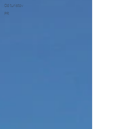
Od turistov
PR