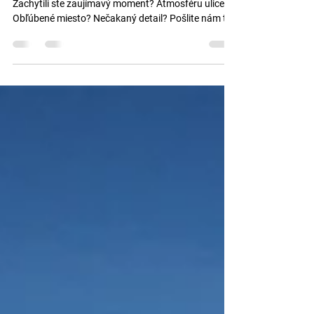
spoločnej fotobanky mesta
Zachytili ste zaujímavý moment? Atmosféru ulice?
Obľúbené miesto? Nečakaný detail? Pošlite nám to.