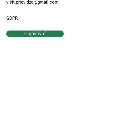
visit.prievidza@gmail.com
GDPR
Objavovať
Kontaktujte Nás
Meno
Priezvisko
Email