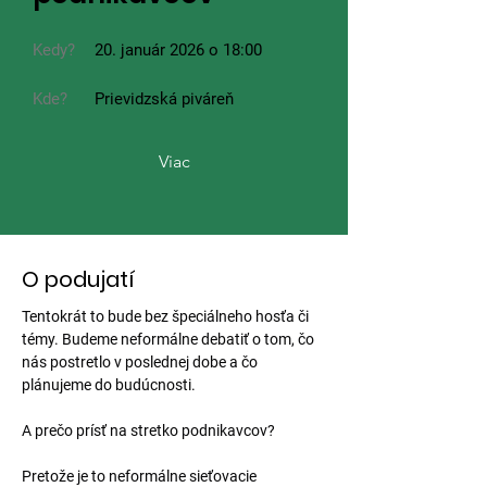
Kedy?
20. január 2026 o 18:00
Kde?
Prievidzská piváreň
Viac
O podujatí
Tentokrát to bude bez špeciálneho hosťa či 
témy. Budeme neformálne debatiť o tom, čo 
nás postretlo v poslednej dobe a čo 
plánujeme do budúcnosti.
A prečo prísť na stretko podnikavcov?
Pretože je to neformálne sieťovacie 