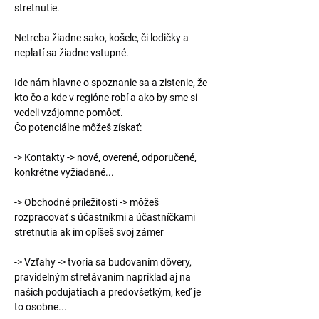
stretnutie.
Netreba žiadne sako, košele, či lodičky a 
neplatí sa žiadne vstupné.
Ide nám hlavne o spoznanie sa a zistenie, že 
kto čo a kde v regióne robí a ako by sme si 
vedeli vzájomne pomôcť.
Čo potenciálne môžeš získať:
-> Kontakty -> nové, overené, odporučené, 
konkrétne vyžiadané...
-> Obchodné príležitosti -> môžeš 
rozpracovať s účastníkmi a účastníčkami 
stretnutia ak im opíšeš svoj zámer
-> Vzťahy -> tvoria sa budovaním dôvery, 
pravidelným stretávaním napríklad aj na 
našich podujatiach a predovšetkým, keď je 
to osobne...