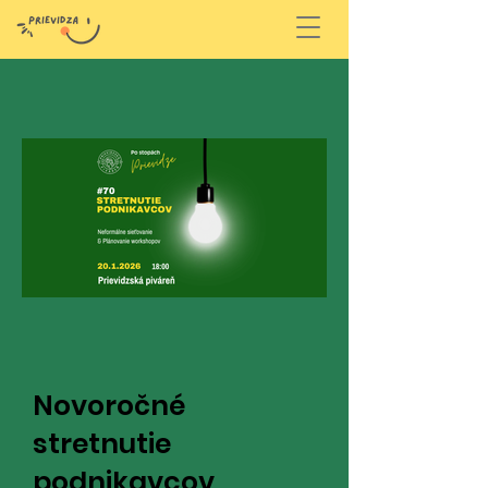
Novoročné
stretnutie
podnikavcov